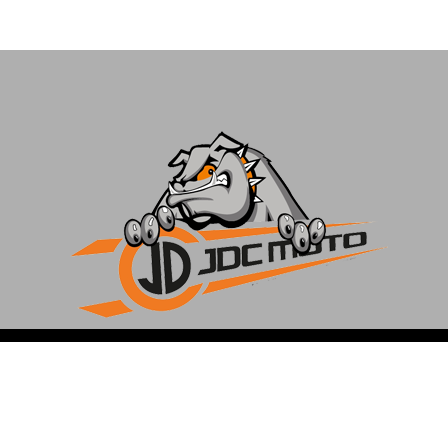
JDC MOTO
Rue de l’armée Grouchy 33 – 5000 Namur
T: 081/73 09 17
info@jdcmoto.be