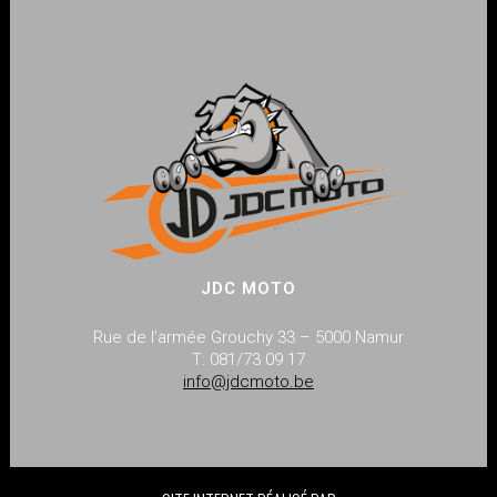
JDC MOTO
Rue de l’armée Grouchy 33 – 5000 Namur
T: 081/73 09 17
info@jdcmoto.be